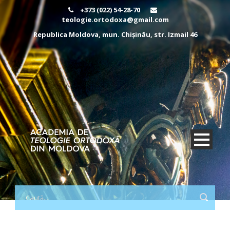
+373 (022) 54-28-70
teologie.ortodoxa@gmail.com
Republica Moldova, mun. Chișinău, str. Izmail 46