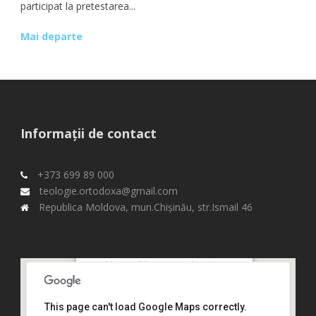
participat la pretestarea...
Mai departe
Informații de contact
+373 699 89 000
teologie.ortodoxa@gmail.com
Republica Moldova, mun.Chişinău, str.Ismail 46
Republica Moldova, mun.Chişinău,
str.Ismail 46,
This page can't load Google Maps correctly.