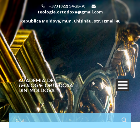
+373 (022) 54-28-70
teologie.ortodoxa@gmail.com
Republica Moldova, mun. Chișinău, str. Izmail 46