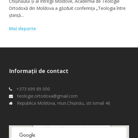
Chișinăului și al Întregii Moldove, Academia de Teologie
Ortodoxă din Moldova a găzduit conferința „Teologia între
știință...
Mai departe
Informații de contact
+373 699 89 000
teologie.ortodoxa@gmail.com
Republica Moldova, mun.Chişinău, str.Ismail 46
Republica Moldova, mun.Chişinău,
str.Ismail 46,