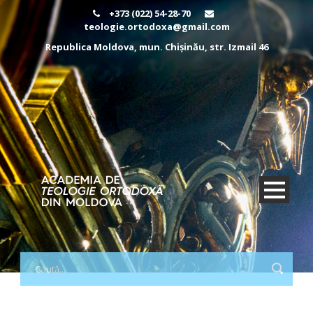
+373 (022) 54-28-70
teologie.ortodoxa@gmail.com
Republica Moldova, mun. Chișinău, str. Izmail 46