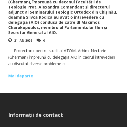
(Gherman), împreună cu decanul Facultății de
Teologie Prot. Alexandru Comendant și directorul
adjunct al Seminarului Teologic Ortodox din Chișinău,
doamna Slivca Rodica au avut o întrevedere cu
delegația (AIO) condusă de către dl Maximos
Charakopoulos, membru al Parlamentului Elen și
Secretar General al AIO.
21 IAN 2026
0
Prorectorul pentru studii al ATOM, Arhim. Nectarie
(Gherman) împreună cu delegația AIO în cadrul întrevederii
au discutat diverse probleme cu...
Mai departe
Informații de contact