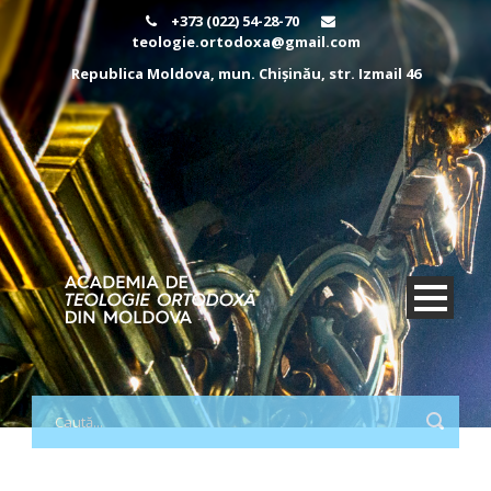
+373 (022) 54-28-70
teologie.ortodoxa@gmail.com
Republica Moldova, mun. Chișinău, str. Izmail 46