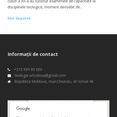
clasei a XII-a au susținut examenele de capacitate la
disciplinele teologice, moment deosebit de...
Mai departe
Informații de contact
+373 699 89 000
teologie.ortodoxa@gmail.com
Republica Moldova, mun.Chişinău, str.Ismail 46
Republica Moldova, mun.Chişinău,
str.Ismail 46,