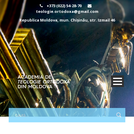
+373 (022) 54-28-70
teologie.ortodoxa@gmail.com
Republica Moldova, mun. Chișinău, str. Izmail 46