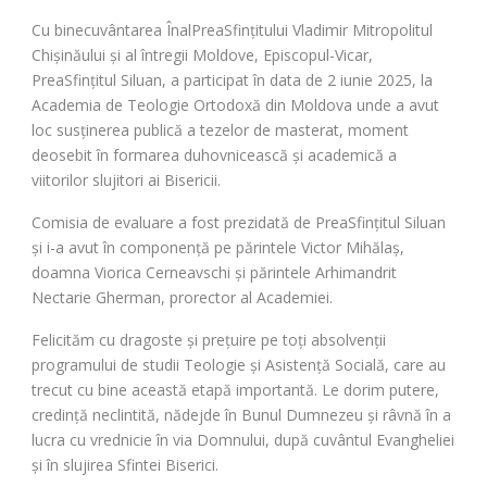
Cu binecuvântarea ÎnalPreaSfințitului Vladimir Mitropolitul
Chișinăului și al întregii Moldove, Episcopul-Vicar,
PreaSfințitul Siluan, a participat în data de 2 iunie 2025, la
Academia de Teologie Ortodoxă din Moldova unde a avut
loc susținerea publică a tezelor de masterat, moment
deosebit în formarea duhovnicească și academică a
viitorilor slujitori ai Bisericii.
Comisia de evaluare a fost prezidată de PreaSfințitul Siluan
și i-a avut în componență pe părintele Victor Mihălaș,
doamna Viorica Cerneavschi și părintele Arhimandrit
Nectarie Gherman, prorector al Academiei.
Felicităm cu dragoste și prețuire pe toți absolvenții
programului de studii Teologie și Asistență Socială, care au
trecut cu bine această etapă importantă. Le dorim putere,
credință neclintită, nădejde în Bunul Dumnezeu și râvnă în a
lucra cu vrednicie în via Domnului, după cuvântul Evangheliei
și în slujirea Sfintei Biserici.