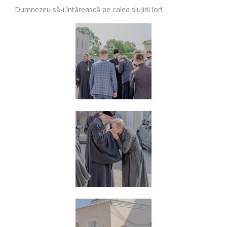
Dumnezeu să-i întărească pe calea slujirii lor!