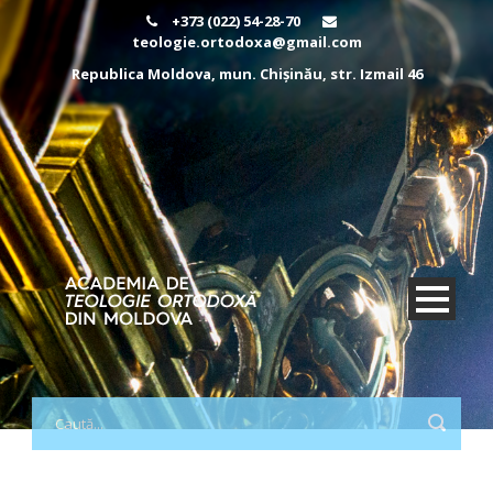
+373 (022) 54-28-70
teologie.ortodoxa@gmail.com
Republica Moldova, mun. Chișinău, str. Izmail 46