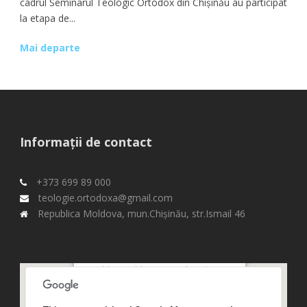
cadrul Seminarul Teologic Ortodox din Chișinău au participat
la etapa de...
Mai departe
Informații de contact
+373 699 89 000
teologie.ortodoxa@gmail.com
Republica Moldova, mun.Chişinău, str.Ismail 46
Republica Moldova, mun.Chişinău,
str.Ismail 46,