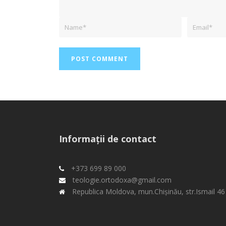
Informații de contact
+373 699 89 000
teologie.ortodoxa@gmail.com
Republica Moldova, mun.Chişinău, str.Ismail 46