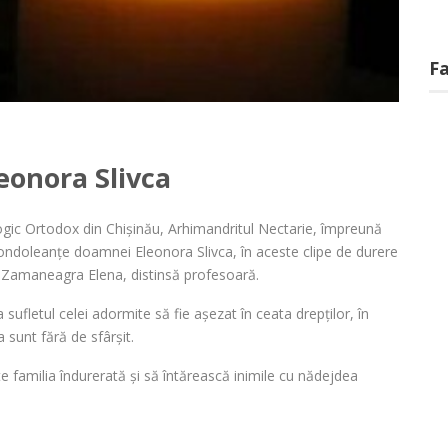
F
onora Slivca
ogic Ortodox din Chișinău, Arhimandritul Nectarie, împreună
condoleanțe doamnei Eleonora Slivca, în aceste clipe de durere
, Zamaneagra Elena, distinsă profesoară.
 sufletul celei adormite să fie așezat în ceata drepților, în
 sunt fără de sfârșit.
familia îndurerată și să întărească inimile cu nădejdea