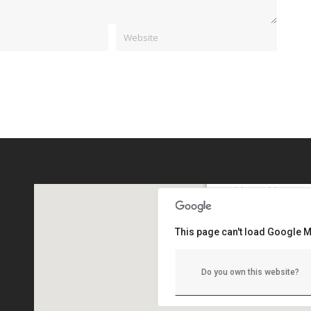
Republica Moldova, mun
str.Ismail 46,
This page can't load Google M
Do you own this website?