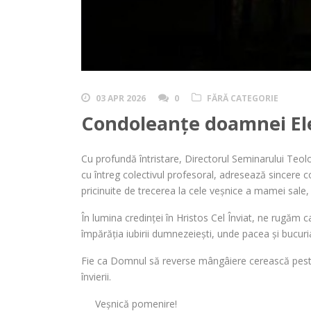
03 APR 2026
0
FĂRĂ CATEGORIE
Condoleanțe doamnei Ele
Cu profundă întristare, Directorul Seminarului Teol
cu întreg colectivul profesoral, adresează sincere 
pricinuite de trecerea la cele veșnice a mamei sale
În lumina credinței în Hristos Cel Înviat, ne rugăm ca
împărăția iubirii dumnezeiești, unde pacea și bucuria
Fie ca Domnul să reverse mângâiere cerească peste 
învierii.
Veșnică pomenire!