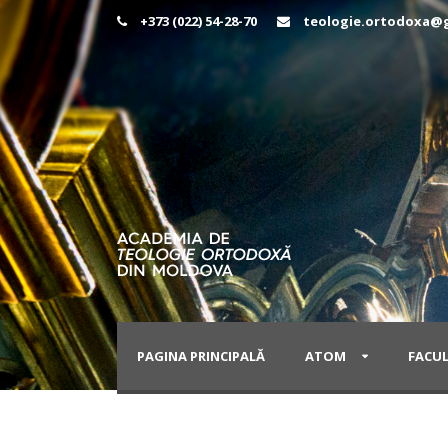
+373 (022) 54-28-70
teologie.ortodoxa@
PAGINA PRINCIPALĂ
ATOM
FACU