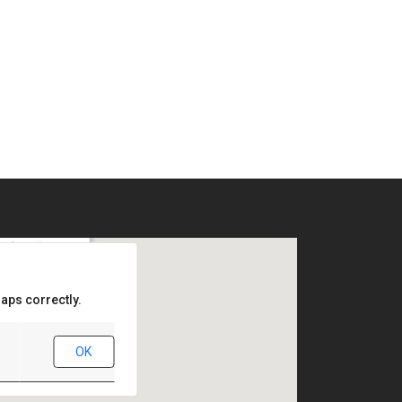
.Chişinău,
aps correctly.
OK